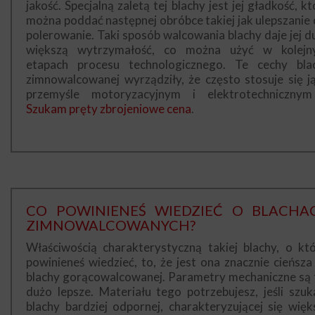
jakość. Specjalną zaletą tej blachy jest jej gładkość, k
można poddać następnej obróbce takiej jak ulepszanie 
polerowanie. Taki sposób walcowania blachy daje jej d
większą wytrzymałość, co można użyć w kolejn
etapach procesu technologicznego. Te cechy bla
zimnowalcowanej wyrządziły, że często stosuje się j
przemyśle motoryzacyjnym i elektrotechniczny
Szukam pręty zbrojeniowe cena
.
CO POWINIENEŚ WIEDZIEĆ O BLACHA
ZIMNOWALCOWANYCH?
Właściwością charakterystyczną takiej blachy, o któ
powinieneś wiedzieć, to, że jest ona znacznie cieńsza
blachy gorącowalcowanej. Parametry mechaniczne są 
dużo lepsze. Materiału tego potrzebujesz, jeśli szuk
blachy bardziej odpornej, charakteryzującej się więk