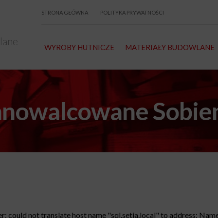
STRONA GŁÓWNA
POLITYKA PRYWATNOŚCI
lane
WYROBY HUTNICZE
MATERIAŁY BUDOWLANE
imnowalcowane Sobien
: could not translate host name "sql.setia.local" to address: Name