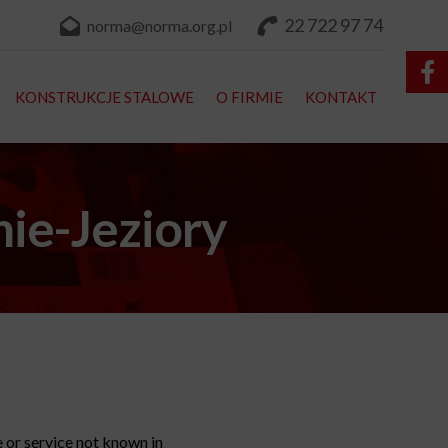
22 722 97 74
norma@norma.org.pl
KONSTRUKCJE STALOWE
O FIRMIE
KONTAKT
ie-Jeziory
 or service not known in