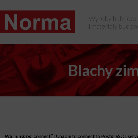
Wyroby hutnicze
i materiały budow
Blachy z
Warning
: pg_connect(): Unable to connect to PostgreSQL server