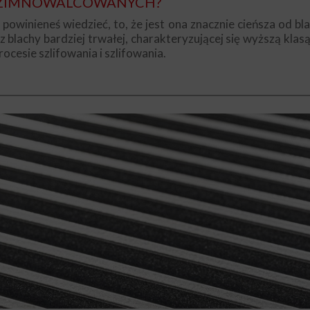
H ZIMNOWALCOWANYCH?
j powinieneś wiedzieć, to, że jest ona znacznie cieńsza od
sz blachy bardziej trwałej, charakteryzującej się wyższą kla
cesie szlifowania i szlifowania.