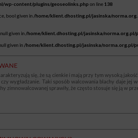
tml/wp-content/plugins/geoseolinks.php
on line
138
e, bool given in
/home/klient.dhosting.pl/jasinska/norma.org
null given in
/home/klient.dhosting.pl/jasinska/norma.org.pl/
ull given in
/home/klient.dhosting.pl/jasinska/norma.org.pl/
OWANE
kteryzują się, że są cienkie i mają przy tym wysoką jakość
 czy wygładzanie. Taki sposób walcowania blachy daje jej 
chy zimnowalcowanej sprawiły, że często stosuje się ją w p