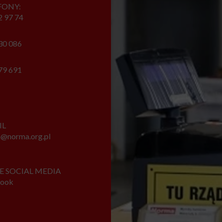
FONY:
2 97 74
30 086
79 691
IL
@norma.org.pl
E SOCIAL MEDIA
book