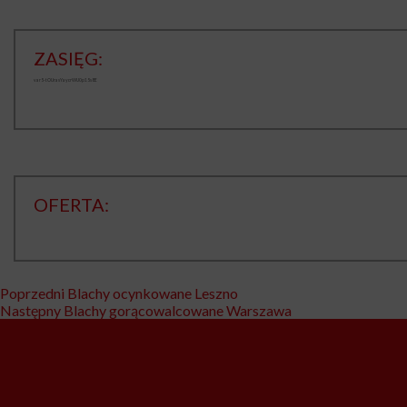
ZASIĘG:
var5-tOUrasYaycrWU0p15s8E
OFERTA:
Nawigacja
Poprzedni
Poprzedni
Blachy ocynkowane Leszno
Następny
wpis:
Następny
Blachy gorącowalcowane Warszawa
wpisu
wpis: