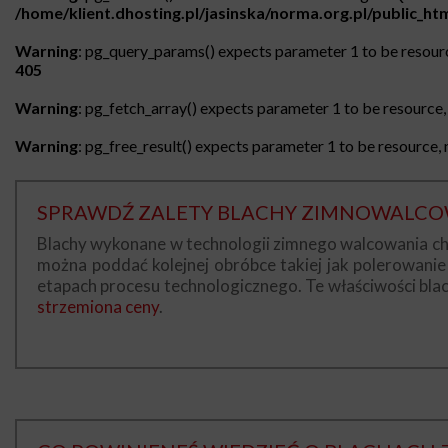
/home/klient.dhosting.pl/jasinska/norma.org.pl/public_h
Warning
: pg_query_params() expects parameter 1 to be resourc
405
Warning
: pg_fetch_array() expects parameter 1 to be resource, 
Warning
: pg_free_result() expects parameter 1 to be resource, n
SPRAWDŹ ZALETY BLACHY ZIMNOWALC
Blachy wykonane w technologii zimnego walcowania chara
można poddać kolejnej obróbce takiej jak polerowanie
etapach procesu technologicznego. Te właściwości bla
strzemiona ceny
.