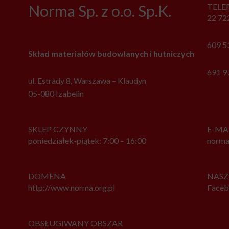
Norma Sp. z o.o. Sp.K.
TELE
22 72
609 5
Skład materiałów budowlanych i hutniczych
691 9
ul. Estrady 8, Warszawa – Klaudyn
05-080 Izabelin
SKLEP CZYNNY
E-MA
poniedziałek-piątek: 7:00 – 16:00
norma
DOMENA
NASZ
http://www.norma.org.pl
Face
OBSŁUGIWANY OBSZAR