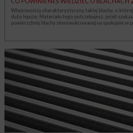
CO POWINIENEŚ WIEDZIEĆ O BLACHAC
Właściwością charakterystyczną takiej blachy, o które
dużo lepsze. Materiału tego potrzebujesz, jeżeli szuka
powierzchnię blachy zimnowalcowanej na spokojnie w pro