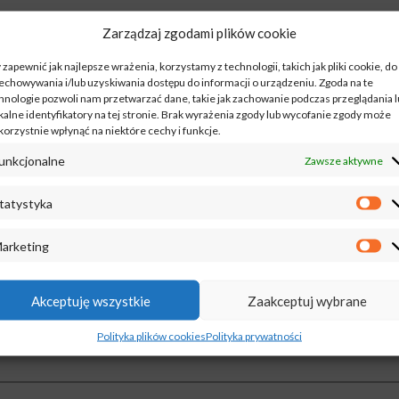
Zarządzaj zgodami plików cookie
ZĄ OFERTĘ.
 zapewnić jak najlepsze wrażenia, korzystamy z technologii, takich jak pliki cookie, do
rzede wszystkim wytrzymałość oraz duża twardość. Właśc
echowywania i/lub uzyskiwania dostępu do informacji o urządzeniu. Zgoda na te
ięknięcia metalu. Warto wspomnieć, że blacha ma dobre sp
hnologie pozwoli nam przetwarzać dane, takie jak zachowanie podczas przeglądania 
 potrzebujesz cienkiego surowca, lub chcesz ją wykończyć
kalne identyfikatory na tej stronie. Brak wyrażenia zgody lub wycofanie zgody może
korzystnie wpłynąć na niektóre cechy i funkcje.
ością znajdziesz u nas to czego potrzebujesz.
unkcjonalne
Zawsze aktywne
tatystyka
arketing
ej nie temperatura mięknięcia obrabianego metalu. Blach
Akceptuję wszystkie
Zaakceptuj wybrane
h to produkcja sprzętu AGD, samochodów, oświetlenia
 i oliwione, żeby zatrzymać ich właściwości na jak najdłuższ
Polityka plików cookies
Polityka prywatności