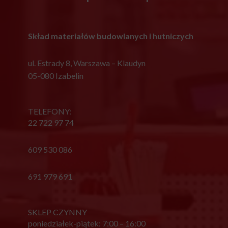
Skład materiałów budowlanych i hutniczych
ul. Estrady 8, Warszawa – Klaudyn
05-080 Izabelin
TELEFONY:
22 722 97 74
609 530 086
691 979 691
SKLEP CZYNNY
poniedziałek-piątek: 7:00 – 16:00