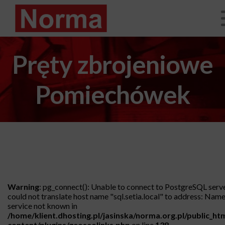
Pręty zbrojeniowe
Pomiechówek
Warning
: pg_connect(): Unable to connect to PostgreSQL serv
could not translate host name "sql.setia.local" to address: Name
service not known in
/home/klient.dhosting.pl/jasinska/norma.org.pl/public_ht
content/plugins/geoseolinks.php
on line
138