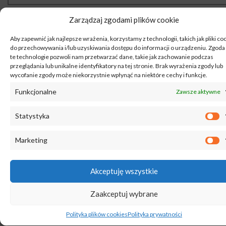
Zarządzaj zgodami plików cookie
Aby zapewnić jak najlepsze wrażenia, korzystamy z technologii, takich jak pliki co
CZYM SĄ PRĘTY ZBROJENIOWE?
do przechowywania i/lub uzyskiwania dostępu do informacji o urządzeniu. Zgoda
te technologie pozwoli nam przetwarzać dane, takie jak zachowanie podczas
Pręty zbrojeniowe to jedne z podstawowych elemen
przeglądania lub unikalne identyfikatory na tej stronie. Brak wyrażenia zgody lub
stali zbrojeniowej. Występują w formie gładkiej ja
wycofanie zgody może niekorzystnie wpłynąć na niektóre cechy i funkcje.
żebrowanej, w różnych średnicach. Dzięki ich wygięc
Funkcjonalne
Zawsze aktywne
związaniu w odpowiednie figury wątkiem wiązałko
lub połączeniu spawami i późniejszym zatopieniu beto
powstają odporne konstrukcje żelbetowe. Przy domyśl
Statystyka
budowie domu jednorodzinnego zwykle wielk
potrzebnych Ci prętów obniży się do średnicy #16. Pr
Marketing
zbrojeniowe dzięki dużej twardości, odporności
odkształcenia, trwałości wymiarowej perfekcyjni nad
się do umocnienia konstrukcji żelbetonowych.
Akceptuję wszystkie
Zaakceptuj wybrane
Polityka plików cookies
Polityka prywatności