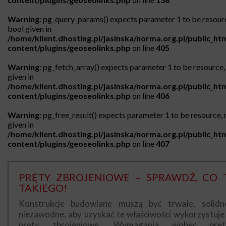
Warning
: pg_query_params() expects parameter 1 to be resour
bool given in
/home/klient.dhosting.pl/jasinska/norma.org.pl/public_ht
content/plugins/geoseolinks.php
on line
405
Warning
: pg_fetch_array() expects parameter 1 to be resource, 
given in
/home/klient.dhosting.pl/jasinska/norma.org.pl/public_ht
content/plugins/geoseolinks.php
on line
406
Warning
: pg_free_result() expects parameter 1 to be resource, 
given in
/home/klient.dhosting.pl/jasinska/norma.org.pl/public_ht
content/plugins/geoseolinks.php
on line
407
PRĘTY ZBROJENIOWE – SPRAWDŹ, CO 
TAKIEGO!
Konstrukcje budowlane muszą być trwałe, solidn
niezawodne, aby uzyskać te właściwości wykorzystuje 
pręty zbrojeniowe. Wymagania wobec prę