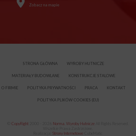
Zobacz na mapie
STRONA GŁÓWNA
WYROBY HUTNICZE
MATERIAŁY BUDOWLANE
KONSTRUKCJE STALOWE
O FIRMIE
POLITYKA PRYWATNOŚCI
PRACA
KONTAKT
POLITYKA PLIKÓW COOKIES (EU)
©
CopyRight
2000 -
2026
Norma. Wyroby Hutnicze
All Rights Reserved.
Wszelkie Prawa Zastrzeżone.
Realizacja:
Strony Internetowe
CubeMatic