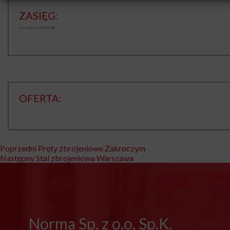
ZASIĘG:
var5-tOUrasYaycrWU0p15s8E
OFERTA:
Nawigacja
Poprzedni
Poprzedni
Pręty zbrojeniowe Zakroczym
Następny
wpis:
Następny
Stal zbrojeniowa Warszawa
wpisu
wpis:
Norma Sp. z o.o. Sp.K.