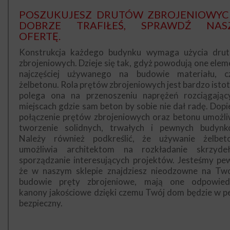
POSZUKUJESZ DRUTÓW ZBROJENIOWYC
DOBRZE TRAFIŁEŚ, SPRAWDŹ NAS
OFERTĘ.
Konstrukcja każdego budynku wymaga użycia dru
zbrojeniowych. Dzieje się tak, gdyż powodują one elem
najczęściej używanego na budowie materiału, cz
żelbetonu. Rola prętów zbrojeniowych jest bardzo istot
polega ona na przenoszeniu naprężeń rozciągając
miejscach gdzie sam beton by sobie nie dał radę. Dopi
połączenie prętów zbrojeniowych oraz betonu umożli
tworzenie solidnych, trwałych i pewnych budynk
Należy również podkreślić, że używanie żelbet
umożliwia architektom na rozkładanie skrzyde
sporządzanie interesujących projektów. Jesteśmy pew
że w naszym sklepie znajdziesz nieodzowne na Two
budowie pręty zbrojeniowe, mają one odpowied
kanony jakościowe dzięki czemu Twój dom będzie w pe
bezpieczny.