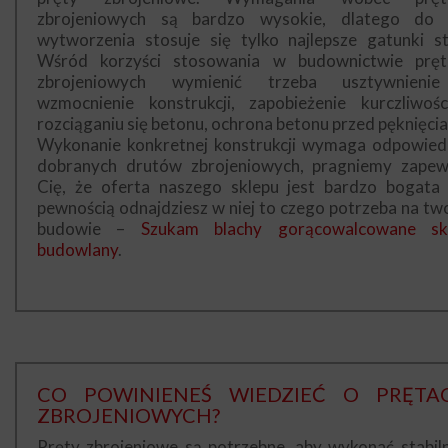
zbrojeniowych są bardzo wysokie, dlatego do 
wytworzenia stosuje się tylko najlepsze gatunki sta
Wśród korzyści stosowania w budownictwie prę
zbrojeniowych wymienić trzeba usztywnieni
wzmocnienie konstrukcji, zapobieżenie kurczliwośc
rozciąganiu się betonu, ochrona betonu przed pęknięcia
Wykonanie konkretnej konstrukcji wymaga odpowied
dobranych drutów zbrojeniowych, pragniemy zapew
Cię, że oferta naszego sklepu jest bardzo bogata 
pewnością odnajdziesz w niej to czego potrzeba na two
budowie –
Szukam blachy gorącowalcowane sk
budowlany
.
CO POWINIENEŚ WIEDZIEĆ O PRĘTA
ZBROJENIOWYCH?
Pręty zbrojeniowe są potrzebne, aby wykonać stabiln