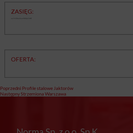
ZASIĘG:
var5-tOUrasYaycrWU0p15s8E
OFERTA:
Nawigacja
Poprzedni
Poprzedni
Profile stalowe Jaktorów
Następny
wpis:
Następny
Strzemiona Warszawa
wpisu
wpis:
Norma Sp. z o.o. Sp.K.