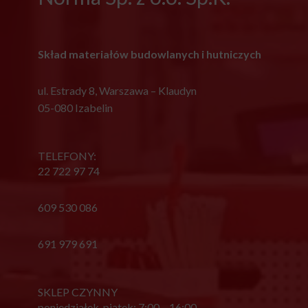
Skład materiałów budowlanych i hutniczych
ul. Estrady 8, Warszawa – Klaudyn
05-080 Izabelin
TELEFONY:
22 722 97 74
609 530 086
691 979 691
SKLEP CZYNNY
poniedziałek-piątek: 7:00 – 16:00