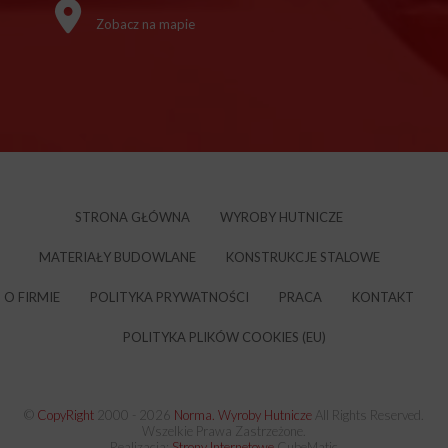
Zobacz na mapie
STRONA GŁÓWNA
WYROBY HUTNICZE
MATERIAŁY BUDOWLANE
KONSTRUKCJE STALOWE
O FIRMIE
POLITYKA PRYWATNOŚCI
PRACA
KONTAKT
POLITYKA PLIKÓW COOKIES (EU)
©
CopyRight
2000 -
2026
Norma. Wyroby Hutnicze
All Rights Reserved.
Wszelkie Prawa Zastrzeżone.
Realizacja:
Strony Internetowe
CubeMatic