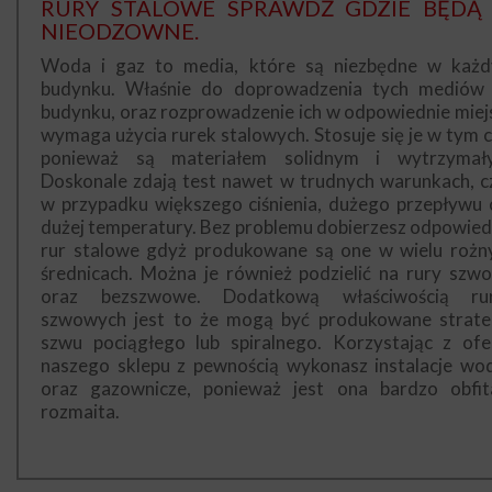
RURY STALOWE SPRAWDŹ GDZIE BĘDĄ 
NIEODZOWNE.
Woda i gaz to media, które są niezbędne w każ
budynku. Właśnie do doprowadzenia tych mediów
budynku, oraz rozprowadzenie ich w odpowiednie miej
wymaga użycia rurek stalowych. Stosuje się je w tym c
ponieważ są materiałem solidnym i wytrzymał
Doskonale zdają test nawet w trudnych warunkach, cz
w przypadku większego ciśnienia, dużego przepływu 
dużej temperatury. Bez problemu dobierzesz odpowied
rur stalowe gdyż produkowane są one w wielu rożn
średnicach. Można je również podzielić na rury szw
oraz bezszwowe. Dodatkową właściwością ru
szwowych jest to że mogą być produkowane strate
szwu pociągłego lub spiralnego. Korzystając z ofe
naszego sklepu z pewnością wykonasz instalacje wo
oraz gazownicze, ponieważ jest ona bardzo obfit
rozmaita.