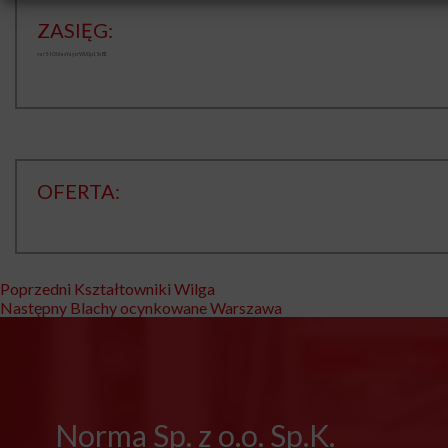
ZASIĘG:
var5-tOUrasYaycrWU0p15s8E
OFERTA:
Nawigacja
Poprzedni
Poprzedni
Kształtowniki Wilga
Następny
wpis:
Następny
Blachy ocynkowane Warszawa
wpisu
wpis:
Norma Sp. z o.o. Sp.K.