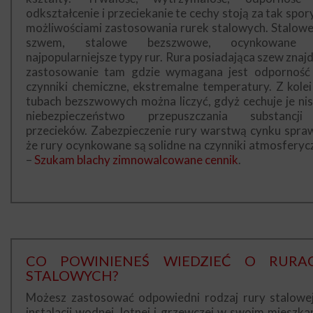
odkształcenie i przeciekanie te cechy stoją za tak spor
możliwościami zastosowania rurek stalowych. Stalowe
szwem, stalowe bezszwowe, ocynkowane 
najpopularniejsze typy rur. Rura posiadająca szew znajd
zastosowanie tam gdzie wymagana jest odporność
czynniki chemiczne, ekstremalne temperatury. Z kolei
tubach bezszwowych można liczyć, gdyż cechuje je nis
niebezpieczeństwo przepuszczania substancj
przecieków. Zabezpieczenie rury warstwą cynku spraw
że rury ocynkowane są solidne na czynniki atmosferyc
–
Szukam blachy zimnowalcowane cennik
.
CO POWINIENEŚ WIEDZIEĆ O RURA
STALOWYCH?
Możesz zastosować odpowiedni rodzaj rury stalowe
instalacji wodnej, lotnej i grzewczej w swoim mieszkan