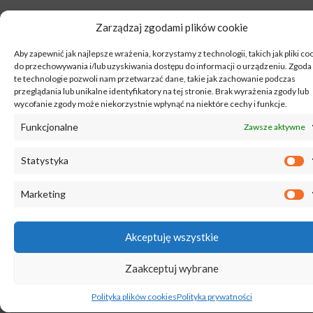
Zarządzaj zgodami plików cookie
CZYM SĄ RURY STALOWE?
Aby zapewnić jak najlepsze wrażenia, korzystamy z technologii, takich jak pliki co
do przechowywania i/lub uzyskiwania dostępu do informacji o urządzeniu. Zgoda
Rury stalowe to jeden z gotowych wyrobów hutniczy
te technologie pozwoli nam przetwarzać dane, takie jak zachowanie podczas
są jednym z profili stalowych zamkniętych. Występuj
przeglądania lub unikalne identyfikatory na tej stronie. Brak wyrażenia zgody lub
rozmaitych wersjach, tak jak surowej „ciemne
wycofanie zgody może niekorzystnie wpłynąć na niektóre cechy i funkcje.
ocynkowanej, nierdzewnej. Rury stalowe głównie moż
Funkcjonalne
Zawsze aktywne
wykorzystać w pracach instalacyjnych, np. p
instalacjach centralnego ogrzewania, ciepłej w
użytkowej, bądź instalacji hydrologicznej. Rury stalowe
Statystyka
co dzień możesz spotkać w gotowych ocynkowanyc
pomalowanych sztangach na rozmiar, które
Marketing
wykorzystywane jako słupki ogrodzeniowe. Rury stal
o większych średnicach możesz użyć jako stalowe fil
podpierające, np. poprzeczkę żelbetową lub sufit.
Akceptuję wszystkie
Zaakceptuj wybrane
Polityka plików cookies
Polityka prywatności