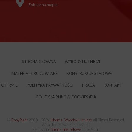
Zobacz na mapie
STRONA GŁÓWNA
WYROBY HUTNICZE
MATERIAŁY BUDOWLANE
KONSTRUKCJE STALOWE
O FIRMIE
POLITYKA PRYWATNOŚCI
PRACA
KONTAKT
POLITYKA PLIKÓW COOKIES (EU)
©
CopyRight
2000 -
2026
Norma. Wyroby Hutnicze
All Rights Reserved.
Wszelkie Prawa Zastrzeżone.
Realizacja:
Strony Internetowe
CubeMatic