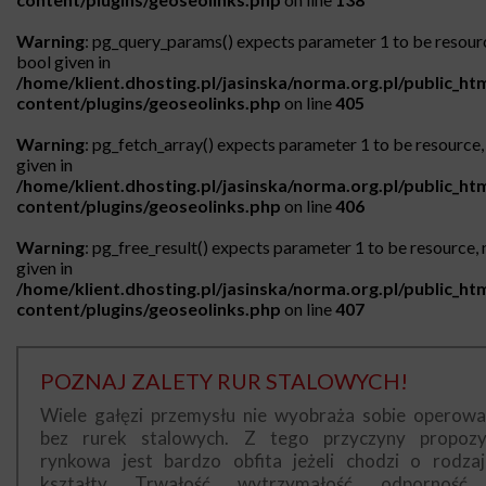
Warning
: pg_query_params() expects parameter 1 to be resour
bool given in
/home/klient.dhosting.pl/jasinska/norma.org.pl/public_ht
content/plugins/geoseolinks.php
on line
405
Warning
: pg_fetch_array() expects parameter 1 to be resource, 
given in
/home/klient.dhosting.pl/jasinska/norma.org.pl/public_ht
content/plugins/geoseolinks.php
on line
406
Warning
: pg_free_result() expects parameter 1 to be resource, 
given in
/home/klient.dhosting.pl/jasinska/norma.org.pl/public_ht
content/plugins/geoseolinks.php
on line
407
POZNAJ ZALETY RUR STALOWYCH!
Wiele gałęzi przemysłu nie wyobraża sobie operowa
bez rurek stalowych. Z tego przyczyny propozy
rynkowa jest bardzo obfita jeżeli chodzi o rodzaj
kształty. Trwałość, wytrzymałość, odporność