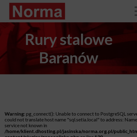
Rury stalowe
Baranów
Warning
: pg_connect(): Unable to connect to PostgreSQL serv
could not translate host name "sql.setia.local" to address: Name
service not known in
/home/klient.dhosting.pl/jasinska/norma.org.pl/public_ht
content/plugins/geoseolinks.php
on line
138