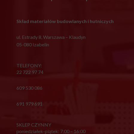
Skład materiałów budowlanych i hutniczych
ul. Estrady 8, Warszawa – Klaudyn
05-080 Izabelin
TELEFONY:
22 722 97 74
609 530 086
691 979 691
SKLEP CZYNNY
poniedziałek-piątek: 7:00 – 16:00