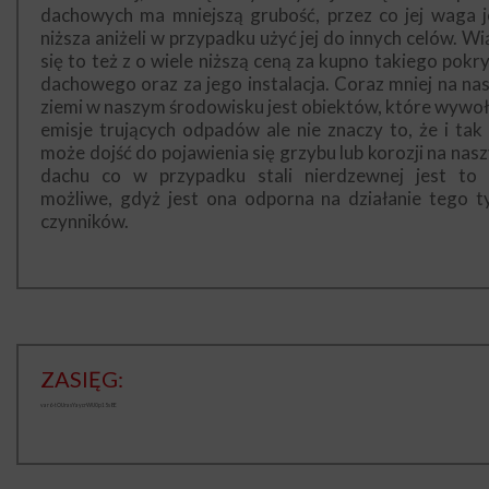
dachowych ma mniejszą grubość, przez co jej waga j
niższa aniżeli w przypadku użyć jej do innych celów. Wi
się to też z o wiele niższą ceną za kupno takiego pokry
dachowego oraz za jego instalacja. Coraz mniej na nas
ziemi w naszym środowisku jest obiektów, które wywoł
emisje trujących odpadów ale nie znaczy to, że i tak 
może dojść do pojawienia się grzybu lub korozji na nas
dachu co w przypadku stali nierdzewnej jest to 
możliwe, gdyż jest ona odporna na działanie tego t
czynników.
ZASIĘG:
var6-tOUrasYaycrWU0p15s8E