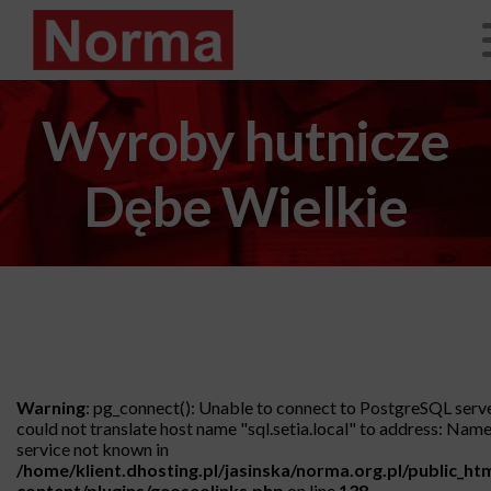
Wyroby hutnicze
Dębe Wielkie
Warning
: pg_connect(): Unable to connect to PostgreSQL serv
could not translate host name "sql.setia.local" to address: Name
service not known in
/home/klient.dhosting.pl/jasinska/norma.org.pl/public_ht
content/plugins/geoseolinks.php
on line
138