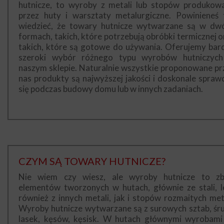
hutnicze, to wyroby z metali lub stopów produkow
przez huty i warsztaty metalurgiczne. Powinieneś 
wiedzieć, że towary hutnicze wytwarzane są w dw
formach, takich, które potrzebują obróbki termicznej o
takich, które są gotowe do używania. Oferujemy bar
szeroki wybór różnego typu wyrobów hutniczyc
naszym sklepie. Naturalnie wszystkie proponowane pr
nas produkty są najwyższej jakości i doskonale spraw
się podczas budowy domu lub w innych zadaniach.
CZYM SĄ TOWARY HUTNICZE?
Nie wiem czy wiesz, ale wyroby hutnicze to zb
elementów tworzonych w hutach, głównie ze stali, l
również z innych metali, jak i stopów rozmaitych meta
Wyroby hutnicze wytwarzane są z surowych sztab, śru
lasek, kęsów, kęsisk. W hutach głównymi wyrobami