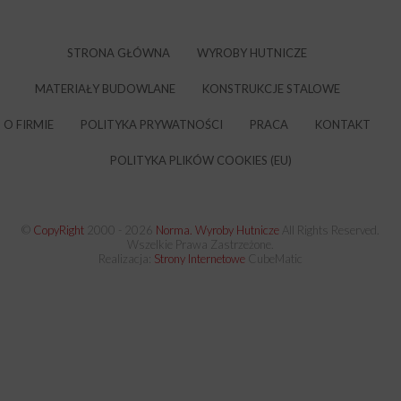
STRONA GŁÓWNA
WYROBY HUTNICZE
MATERIAŁY BUDOWLANE
KONSTRUKCJE STALOWE
O FIRMIE
POLITYKA PRYWATNOŚCI
PRACA
KONTAKT
POLITYKA PLIKÓW COOKIES (EU)
©
CopyRight
2000 -
2026
Norma. Wyroby Hutnicze
All Rights Reserved.
Wszelkie Prawa Zastrzeżone.
Realizacja:
Strony Internetowe
CubeMatic