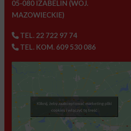
05-080 IZABELIN (WOJ.
MAZOWIECKIE)
TEL. 22 722 97 74
TEL. KOM. 609 530 086
Kliknij, żeby zaakceptować marketing pliki
cookies i włączyć tę treść