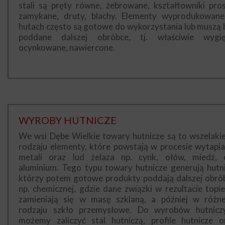
stali są pręty równe, żebrowane, kształtowniki pros
zamykane, druty, blachy. Elementy wyprodukowan
hutach często są gotowe do wykorzystania lub muszą 
poddane dalszej obróbce, tj. właściwie wygię
ocynkowane, nawiercone.
WYROBY HUTNICZE
We wsi Dębe Wielkie towary hutnicze są to wszelaki
rodzaju elementy, które powstają w procesie wytapia
metali oraz lud żelaza np. cynk, ołów, miedź, 
aluminium. Tego typu towary hutnicze generują hutni
którzy potem gotowe produkty poddają dalszej obró
np. chemicznej, gdzie dane związki w rezultacie topie
zamieniają się w masę szklaną, a później w różn
rodzaju szkło przemysłowe. Do wyrobów hutnicz
możemy zaliczyć stal hutniczą, profile hutnicze o