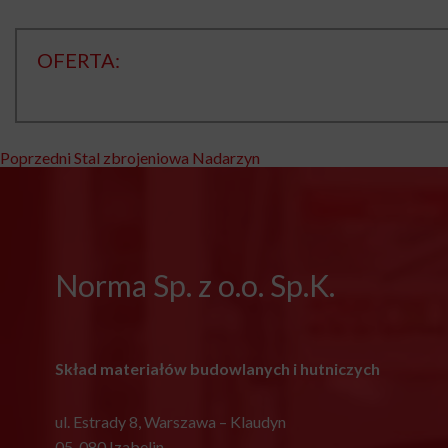
OFERTA:
Nawigacja
Poprzedni
Poprzedni
Stal zbrojeniowa Nadarzyn
wpis:
wpisu
Norma Sp. z o.o. Sp.K.
Skład materiałów budowlanych i hutniczych
ul. Estrady 8, Warszawa – Klaudyn
05-080 Izabelin