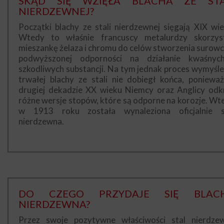
SKĄD SIĘ WZIĘŁA BLACHA ZE STA
NIERDZEWNEJ?
Początki blachy ze stali nierdzewnej sięgają XIX wie
Wtedy to właśnie francuscy metalurdzy skorzyst
mieszankę żelaza i chromu do celów stworzenia surowc
podwyższonej odporności na działanie kwaśnyc
szkodliwych substancji. Na tym jednak proces wymyśle
trwałej blachy ze stali nie dobiegł końca, poniewa
drugiej dekadzie XX wieku Niemcy oraz Anglicy odkr
różne wersje stopów, które są odporne na korozje. Wt
w 1913 roku została wynaleziona oficjalnie s
nierdzewna.
DO CZEGO PRZYDAJE SIĘ BLAC
NIERDZEWNA?
Przez swoje pozytywne właściwości stal nierdze