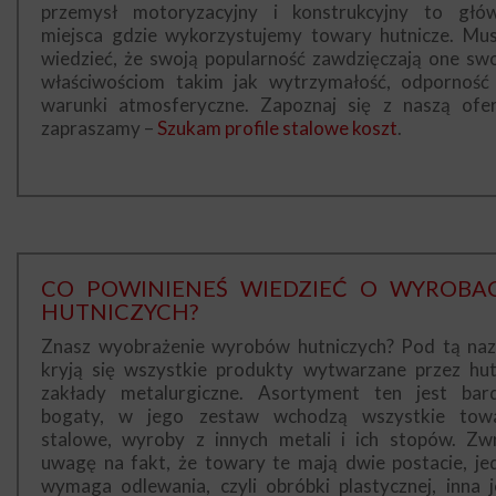
przemysł motoryzacyjny i konstrukcyjny to głó
miejsca gdzie wykorzystujemy towary hutnicze. Mus
wiedzieć, że swoją popularność zawdzięczają one sw
właściwościom takim jak wytrzymałość, odporność
warunki atmosferyczne. Zapoznaj się z naszą ofer
zapraszamy –
Szukam profile stalowe koszt
.
CO POWINIENEŚ WIEDZIEĆ O WYROBA
HUTNICZYCH?
Znasz wyobrażenie wyrobów hutniczych? Pod tą na
kryją się wszystkie produkty wytwarzane przez hut
zakłady metalurgiczne. Asortyment ten jest bar
bogaty, w jego zestaw wchodzą wszystkie tow
stalowe, wyroby z innych metali i ich stopów. Zw
uwagę na fakt, że towary te mają dwie postacie, je
wymaga odlewania, czyli obróbki plastycznej, inna j