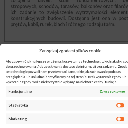
zbrojenia ławek, ścian fundamentowych, be
stropowych, schodów, tarasów, balkonów oraz filarów
ich zadanie to zwiększenie wytrzymałości elemen
konstrukcyjnych budowli. Dostępna jest ona w post
prętów, kabli, rurek, blach i różnego rodzaju taśm.
Zarządzaj zgodami plików cookie
Aby zapewnić jak najlepsze wrażenia, korzystamy z technologii, takich jak pliki co
PRĘTY ZE STALI NIERDZEWNEJ
do przechowywania i/lub uzyskiwania dostępu do informacji o urządzeniu. Zgoda
te technologie pozwoli nam przetwarzać dane, takie jak zachowanie podczas
Są one odporne na destrukcje oraz pracowa
przeglądania lub unikalne identyfikatory na tej stronie. Brak wyrażenia zgody lub
niekorzystnych warunków zewnętrznych. We wsi D
wycofanie zgody może niekorzystnie wpłynąć na niektóre cechy i funkcje.
Wielkie z powodzeniem sprawdzą się w budownictw
Funkcjonalne
Zawsze aktywne
hydraulice, sektorze spożywczym, samochodowym o
morskim. Pręt ze stali nierdzewnej jest także obojętny
działanie oleju smaru oraz paliwa.
Statystyka
Marketing