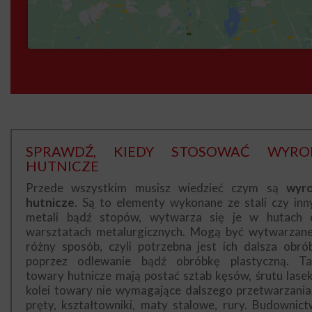
SPRAWDŹ, KIEDY STOSOWAĆ WYRO
HUTNICZE
Przede wszystkim musisz wiedzieć czym są
wyr
hutnicze
. Są to elementy wykonane ze stali czy inn
metali bądź stopów, wytwarza się je w hutach 
warsztatach metalurgicznych. Mogą być wytwarzan
różny sposób, czyli potrzebna jest ich dalsza obró
poprzez odlewanie bądź obróbkę plastyczną. Ta
towary hutnicze mają postać sztab kęsów, śrutu lasek
kolei towary nie wymagające dalszego przetwarzania
pręty, kształtowniki, maty stalowe, rury. Budownict