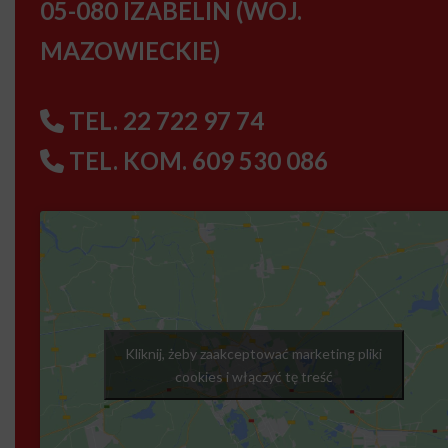
05-080 IZABELIN (WOJ.
MAZOWIECKIE)
TEL. 22 722 97 74
TEL. KOM. 609 530 086
Kliknij, żeby zaakceptować marketing pliki
cookies i włączyć tę treść