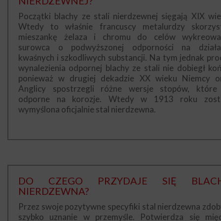
NIERDZEWNEJ?
Początki blachy ze stali nierdzewnej sięgają XIX wie
Wtedy to właśnie francuscy metalurdzy skorzyst
mieszankę żelaza i chromu do celów wykreowa
surowca o podwyższonej odporności na działa
kwaśnych i szkodliwych substancji. Na tym jednak pro
wynalezienia odpornej blachy ze stali nie dobiegł koń
ponieważ w drugiej dekadzie XX wieku Niemcy o
Anglicy spostrzegli różne wersje stopów, które
odporne na korozje. Wtedy w 1913 roku zost
wymyślona oficjalnie stal nierdzewna.
DO CZEGO PRZYDAJE SIĘ BLAC
NIERDZEWNA?
Przez swoje pozytywne specyfiki stal nierdzewna zdob
szybko uznanie w przemyśle. Potwierdza się mię