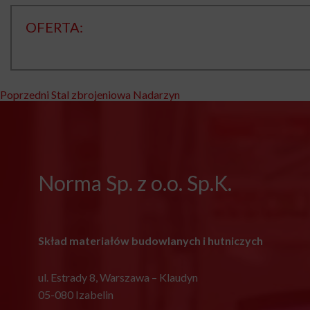
OFERTA:
Nawigacja
Poprzedni
Poprzedni
Stal zbrojeniowa Nadarzyn
wpis:
wpisu
Norma Sp. z o.o. Sp.K.
Skład materiałów budowlanych i hutniczych
ul. Estrady 8, Warszawa – Klaudyn
05-080 Izabelin