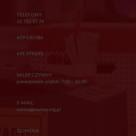
TELEFONY:
22 722 97 74
609 530 086
691 979 691
SKLEP CZYNNY
poniedziałek-piątek: 7:00 – 16:00
E-MAIL
norma@norma.org.pl
DOMENA