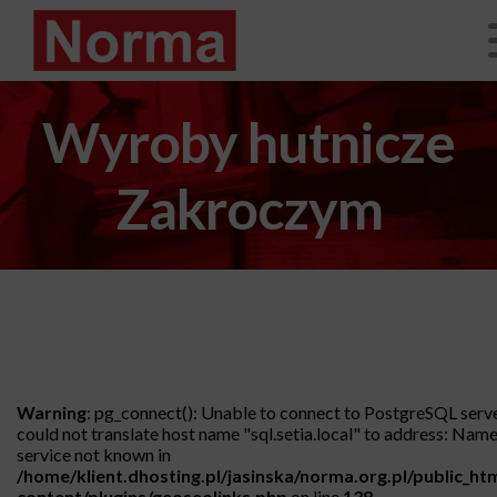
Wyroby hutnicze
Zakroczym
Warning
: pg_connect(): Unable to connect to PostgreSQL serv
could not translate host name "sql.setia.local" to address: Name
service not known in
/home/klient.dhosting.pl/jasinska/norma.org.pl/public_ht
content/plugins/geoseolinks.php
on line
138