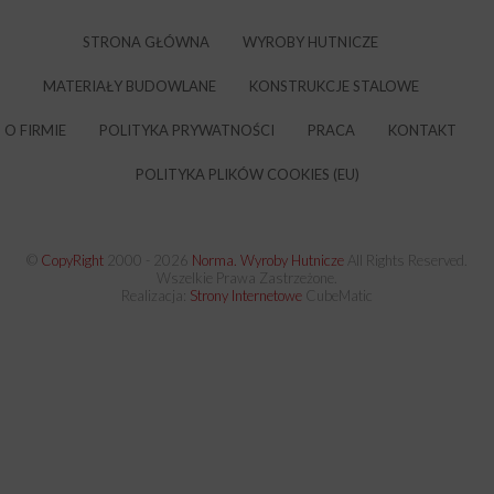
STRONA GŁÓWNA
WYROBY HUTNICZE
MATERIAŁY BUDOWLANE
KONSTRUKCJE STALOWE
O FIRMIE
POLITYKA PRYWATNOŚCI
PRACA
KONTAKT
POLITYKA PLIKÓW COOKIES (EU)
©
CopyRight
2000 -
2026
Norma. Wyroby Hutnicze
All Rights Reserved.
Wszelkie Prawa Zastrzeżone.
Realizacja:
Strony Internetowe
CubeMatic