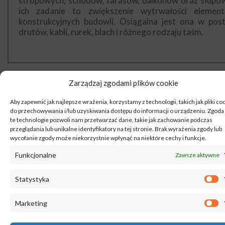
stropowych, schodów, tarasów, balkonów oraz słupów
ich zadanie to zwiększenie wytrwałości elemen
konstrukcyjnych budowli. Osiągalna jest ona w post
drutów, kabli, rurek, blach i różnego rodzaju taśm.
Zarządzaj zgodami plików cookie
Aby zapewnić jak najlepsze wrażenia, korzystamy z technologii, takich jak pliki co
PRĘTY ZE STALI NIERDZEWNEJ
do przechowywania i/lub uzyskiwania dostępu do informacji o urządzeniu. Zgoda
Są one odporne na destrukcje oraz pracowa
te technologie pozwoli nam przetwarzać dane, takie jak zachowanie podczas
przeglądania lub unikalne identyfikatory na tej stronie. Brak wyrażenia zgody lub
niekorzystnych warunków zewnętrznych. W Zakroczy
wycofanie zgody może niekorzystnie wpłynąć na niektóre cechy i funkcje.
z powodzeniem sprawdzą się w budownictwie, hydrauli
sektorze spożywczym, samochodowym oraz morsk
Funkcjonalne
Zawsze aktywne
Pręt ze stali nierdzewnej jest także obojętny na działa
oleju smaru oraz paliwa.
Statystyka
Marketing