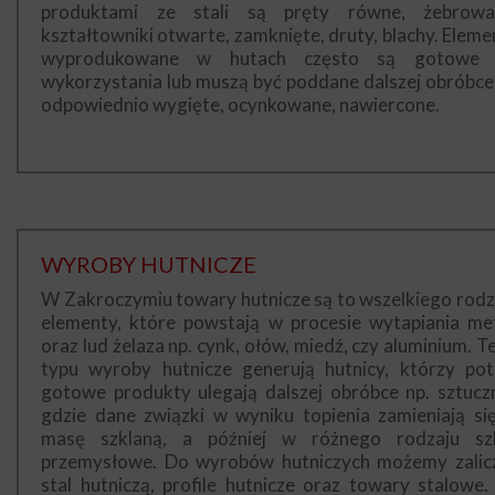
produktami ze stali są pręty równe, żebrowa
kształtowniki otwarte, zamknięte, druty, blachy. Eleme
wyprodukowane w hutach często są gotowe
wykorzystania lub muszą być poddane dalszej obróbce, 
odpowiednio wygięte, ocynkowane, nawiercone.
WYROBY HUTNICZE
W Zakroczymiu towary hutnicze są to wszelkiego rodz
elementy, które powstają w procesie wytapiania met
oraz lud żelaza np. cynk, ołów, miedź, czy aluminium. T
typu wyroby hutnicze generują hutnicy, którzy po
gotowe produkty ulegają dalszej obróbce np. sztuczn
gdzie dane związki w wyniku topienia zamieniają si
masę szklaną, a później w różnego rodzaju sz
przemysłowe. Do wyrobów hutniczych możemy zalic
stal hutniczą, profile hutnicze oraz towary stalowe.