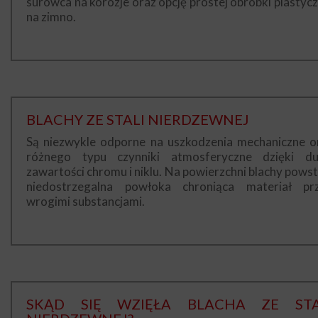
surowca na korozje oraz opcję prostej obróbki plastycz
na zimno.
BLACHY ZE STALI NIERDZEWNEJ
Są niezwykle odporne na uszkodzenia mechaniczne o
różnego typu czynniki atmosferyczne dzięki du
zawartości chromu i niklu. Na powierzchni blachy powst
niedostrzegalna powłoka chroniąca materiał pr
wrogimi substancjami.
SKĄD SIĘ WZIĘŁA BLACHA ZE STA