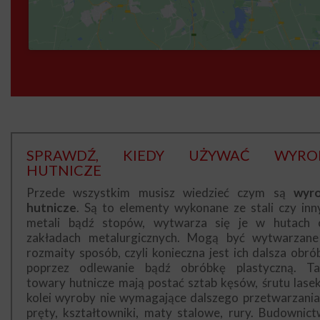
SPRAWDŹ, KIEDY UŻYWAĆ WYRO
HUTNICZE
Przede wszystkim musisz wiedzieć czym są
wyr
hutnicze
. Są to elementy wykonane ze stali czy inn
metali bądź stopów, wytwarza się je w hutach 
zakładach metalurgicznych. Mogą być wytwarzan
rozmaity sposób, czyli konieczna jest ich dalsza obró
poprzez odlewanie bądź obróbkę plastyczną. Ta
towary hutnicze mają postać sztab kęsów, śrutu lasek
kolei wyroby nie wymagające dalszego przetwarzania
pręty, kształtowniki, maty stalowe, rury. Budownict