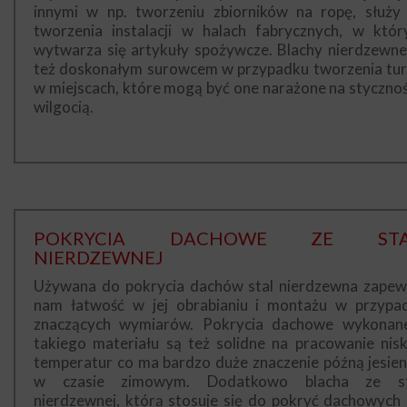
innymi w np. tworzeniu zbiorników na ropę, służy
tworzenia instalacji w halach fabrycznych, w któr
wytwarza się artykuły spożywcze. Blachy nierdzewne
też doskonałym surowcem w przypadku tworzenia tur
w miejscach, które mogą być one narażone na stycznoś
wilgocią.
POKRYCIA DACHOWE ZE STA
NIERDZEWNEJ
Używana do pokrycia dachów stal nierdzewna zapew
nam łatwość w jej obrabianiu i montażu w przypa
znaczących wymiarów. Pokrycia dachowe wykonan
takiego materiału są też solidne na pracowanie nisk
temperatur co ma bardzo duże znaczenie późną jesieni
w czasie zimowym. Dodatkowo blacha ze st
nierdzewnej, którą stosuje się do pokryć dachowych