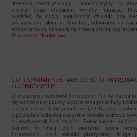
przemysł motoryzacyjny i konstrukcyjny to głó
miejsca gdzie stosujemy wyroby hutnicze. Mus
wiedzieć, że swoją popularność dziękują one sw
własnościom takim jak trwałość, odporność na waru
atmosferyczne. Zapoznaj się z naszą ofertą, zapraszam
Szukam stal zbrojeniowa
.
CO POWINIENEŚ WIEDZIEĆ O WYROBA
HUTNICZYCH?
Znasz pojęcie wyrobów hutniczych? Pod tą nazwą kr
się wszystkie produkty wytwarzane przez huty i zakł
metalurgiczne. Asortyment ten jest bardzo zasobny
jego zestaw wchodzą wszystkie wyroby stalowe, tow
z innych metali i ich stopów. Zwróć uwagę na fakt,
wyroby te mają dwie postacie, jedna wym
formowania, czyli obróbki plastycznej, druga j