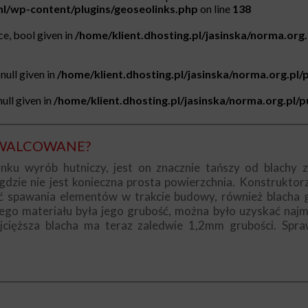
tml/wp-content/plugins/geoseolinks.php
on line
138
e, bool given in
/home/klient.dhosting.pl/jasinska/norma.org
null given in
/home/klient.dhosting.pl/jasinska/norma.org.pl/
ull given in
/home/klient.dhosting.pl/jasinska/norma.org.pl/
OWALCOWANE?
ku wyrób hutniczy, jest on znacznie tańszy od blachy z
dzie nie jest konieczna prosta powierzchnia. Konstrukto
 spawania elementów w trakcie budowy, również blacha 
o materiału była jego grubość, można było uzyskać najmni
ajcięższa blacha ma teraz zaledwie 1,2mm grubości. Sp