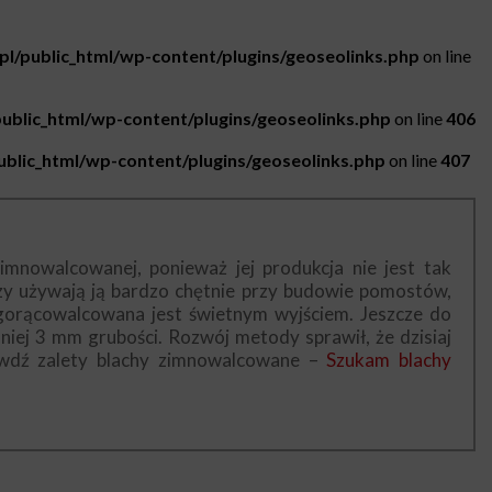
.pl/public_html/wp-content/plugins/geoseolinks.php
on line
public_html/wp-content/plugins/geoseolinks.php
on line
406
public_html/wp-content/plugins/geoseolinks.php
on line
407
imnowalcowanej, ponieważ jej produkcja nie jest tak
rzy używają ją bardzo chętnie przy budowie pomostów,
gorącowalcowana jest świetnym wyjściem. Jeszcze do
ej 3 mm grubości. Rozwój metody sprawił, że dzisiaj
rawdź zalety blachy zimnowalcowane –
Szukam blachy