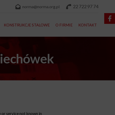
22 722 97 74
norma@norma.org.pl
KONSTRUKCJE STALOWE
O FIRMIE
KONTAKT
miechówek
 or service not known in