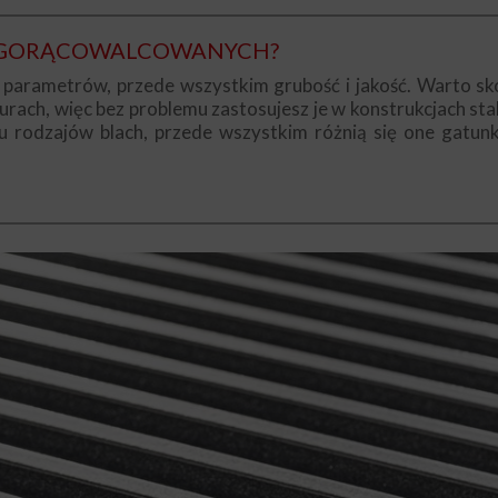
H GORĄCOWALCOWANYCH?
ka parametrów, przede wszystkim grubość i jakość. Warto s
urach, więc bez problemu zastosujesz je w konstrukcjach st
rodzajów blach, przede wszystkim różnią się one gatunki