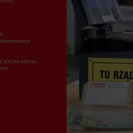
79 691
IL
@norma.org.pl
E SOCIAL MEDIA
book