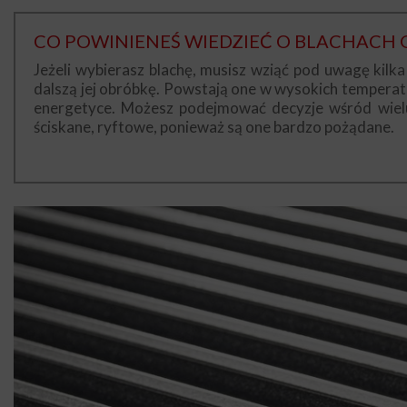
CO POWINIENEŚ WIEDZIEĆ O BLACHAC
Jeżeli wybierasz blachę, musisz wziąć pod uwagę kil
dalszą jej obróbkę. Powstają one w wysokich temperat
energetyce. Możesz podejmować decyzje wśród wielu 
ściskane, ryftowe, ponieważ są one bardzo pożądane.