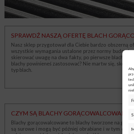
SPRAWDŹ NASZĄ OFERTĘ BLACH GORĄ
Nasz sklep przygotował dla Ciebie bardzo obszerną of
wszystkie wymagania ustalone przez normy budowlane 
skierować uwagę na dwa fakty, po pierwsze blachy go
blachy powinieneś zastosować? Nie martw się, skontak
Aby
typ blach.
prz
tec
uni
nie
F
CZYM SĄ BLACHY GORĄCOWALCOWANE?
S
Blachy gorącowalcowane to blachy tworzone na gorąco
są surowe i mogą być później obrabiane i w tym etap
M