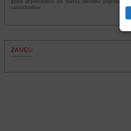
gdzie przewidujesz ich dalszą obróbkę poprzez zgr
samochodów.
ZASIĘG:
var5-tOUrasYaycrWU0p15s8E