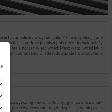
fertę zadbaliśmy o wysoką jakość blach, spełniają one
żeli chcesz poddać je dalszej obróbce. Jednak należy
ugie mają gorsze właściwości. Masz wątpliwości jakie
iadczeniem i pomożemy Ci zdecydować sie na odpowiedni
lub
ości opracowywanego metalu. Blachy „gorącowalcowane”
 Blachy gorącowalcowane przydadzą Ci się w miejscach