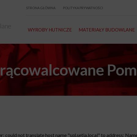
STRONA GŁÓWNA
POLITYKA PRYWATNOŚCI
lane
WYROBY HUTNICZE
MATERIAŁY BUDOWLANE
gorącowalcowane Po
: could not translate host name "sql.setia.local" to address: Name