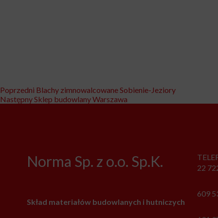
Nawigacja
Poprzedni
Poprzedni
Blachy zimnowalcowane Sobienie-Jeziory
Następny
wpis:
Następny
Sklep budowlany Warszawa
wpisu
wpis:
Norma Sp. z o.o. Sp.K.
TELE
22 72
609 5
Skład materiałów budowlanych i hutniczych