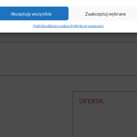
zewanie, zginanie, itp.. Blacha gorącowalcowana znajd
Akceptuję wszystkie
Zaakceptuj wybrane
Polityka plików cookies
Polityka prywatności
OFERTA: