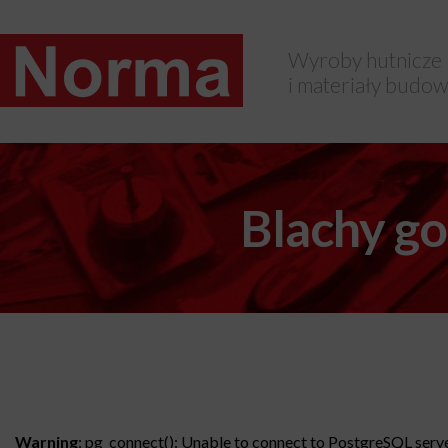
Wyroby hutnicze
i materiały budow
Blachy 
Warning
: pg_connect(): Unable to connect to PostgreSQL server