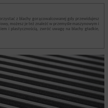
korzystać z blachy gorącowalcowanej gdy przewidujesz
alowy, możesz je też znaleźć w przemyśle maszynowym i
em i plastycznością, zwróć uwagę na blachy gładkie,