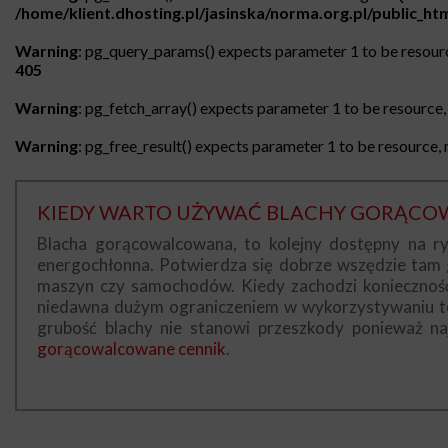
/home/klient.dhosting.pl/jasinska/norma.org.pl/public_h
Warning
: pg_query_params() expects parameter 1 to be resourc
405
Warning
: pg_fetch_array() expects parameter 1 to be resource, 
Warning
: pg_free_result() expects parameter 1 to be resource, n
KIEDY WARTO UŻYWAĆ BLACHY GORĄC
Blacha gorącowalcowana, to kolejny dostępny na ryn
energochłonna. Potwierdza się dobrze wszędzie tam g
maszyn czy samochodów. Kiedy zachodzi konieczność
niedawna dużym ograniczeniem w wykorzystywaniu teg
grubość blachy nie stanowi przeszkody ponieważ n
gorącowalcowane cennik
.