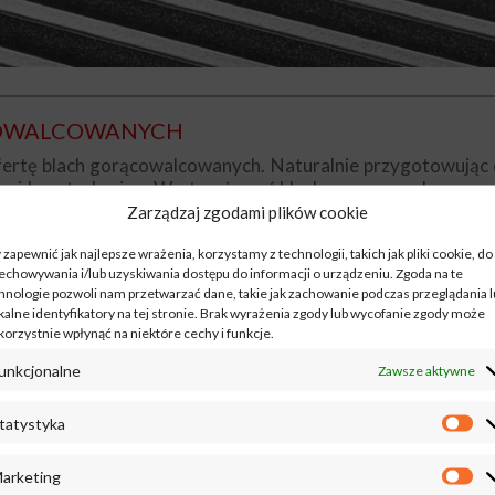
COWALCOWANYCH
ertę blach gorącowalcowanych. Naturalnie przygotowując o
i konstrukcyjne. Warto używać blachy gorącowalcowane je
rącowalcowane są grubsze niż blachy zimnowalcowane, po dr
Zarządzaj zgodami plików cookie
tuj się z nami, podzielimy się z Tobą nasza wiedza i dośw
 zapewnić jak najlepsze wrażenia, korzystamy z technologii, takich jak pliki cookie, do
echowywania i/lub uzyskiwania dostępu do informacji o urządzeniu. Zgoda na te
hnologie pozwoli nam przetwarzać dane, takie jak zachowanie podczas przeglądania 
kalne identyfikatory na tej stronie. Brak wyrażenia zgody lub wycofanie zgody może
korzystnie wpłynąć na niektóre cechy i funkcje.
unkcjonalne
Zawsze aktywne
tatystyka
, tzn. w temperaturze lepszej niż temperatura plastyczn
ie powstaje blacha zimnowalcowana „obrabiana” na zimno.
arketing