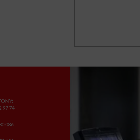
FONY:
2 97 74
30 086